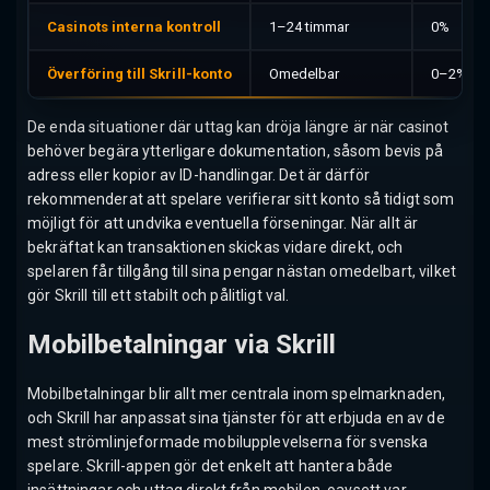
Casinots interna kontroll
1–24 timmar
0%
Överföring till Skrill-konto
Omedelbar
0–2%
De enda situationer där uttag kan dröja längre är när casinot
behöver begära ytterligare dokumentation, såsom bevis på
adress eller kopior av ID-handlingar. Det är därför
rekommenderat att spelare verifierar sitt konto så tidigt som
möjligt för att undvika eventuella förseningar. När allt är
bekräftat kan transaktionen skickas vidare direkt, och
spelaren får tillgång till sina pengar nästan omedelbart, vilket
gör Skrill till ett stabilt och pålitligt val.
Mobilbetalningar via Skrill
Mobilbetalningar blir allt mer centrala inom spelmarknaden,
och Skrill har anpassat sina tjänster för att erbjuda en av de
mest strömlinjeformade mobilupplevelserna för svenska
spelare. Skrill-appen gör det enkelt att hantera både