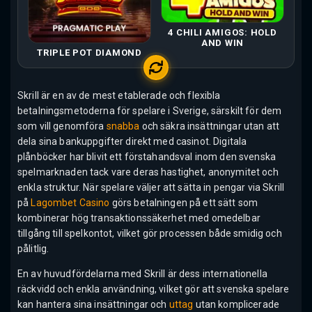
4 CHILI AMIGOS: HOLD
AND WIN
TRIPLE POT DIAMOND
Skrill är en av de mest etablerade och flexibla
betalningsmetoderna för spelare i Sverige, särskilt för dem
som vill genomföra
snabba
och säkra insättningar utan att
dela sina bankuppgifter direkt med casinot. Digitala
plånböcker har blivit ett förstahandsval inom den svenska
spelmarknaden tack vare deras hastighet, anonymitet och
enkla struktur. När spelare väljer att sätta in pengar via Skrill
på
Lagombet Casino
görs betalningen på ett sätt som
kombinerar hög transaktionssäkerhet med omedelbar
tillgång till spelkontot, vilket gör processen både smidig och
pålitlig.
En av huvudfördelarna med Skrill är dess internationella
räckvidd och enkla användning, vilket gör att svenska spelare
kan hantera sina insättningar och
uttag
utan komplicerade