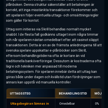
plånboken. Denna struktur säkerställer att betalningen är
korrekt, att inga misstänkta transaktioner förekommer och
att spelaren följer eventuella uttags- och omsättningsregler
som gäller för kontot.
Uttag som initieras via Skrill behandlas normalt mycket
snabbt. I de flesta fall godkänns uttaget inom några timmar
och når spelaren nästan omedelbart efter att casinot släppt
transaktionen. Detta är en av de främsta anledningarna till att
svenska spelare uppskattar e-plånböcker som Skrill,
eftersom behandlingstiderna ofta är kortare än vid
traditionella banköverföringar. Dessutom är kostnaderna ofta
lägre och tekniken mer anpassad till moderna
betalningssystem. För spelaren innebär detta att uttag kan
göras både under dagen och kvällstid utan fördröjningar som
annars kan uppstå vid manuella kontroller.
UTTAGSSTEG
BEHANDLINGSTID
MÖJLIG
Uttagsbegäran lämnas in
Omedelbar
0%