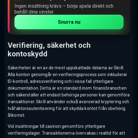
Ingen insättning krävs – börja spela direkt och
behåll dina vinster.
Snurra nu
Verifiering, säkerhet och
kontoskydd
Säkerheten är en av de mest uppskattade delarna av Skrill.
Alla konton genomgår en verifieringsprocess som inkluderar
ID-kontroll, adressverifiering och i vissa fall ytterligare
dokumentation. Detta är en standard inom finansbranschen
och säkerställer att endast behöriga personer kan genomföra
transaktioner. Skrill använder också avancerad kryptering och
tvåfaktorsautentisering för att skydda kontot från obehörig
åtkomst.
Vid insättningar till casinon genomförs ytterligare
verifieringslager. Transaktionerna övervakas i realtid för att