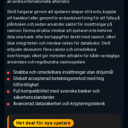
än andra internationella alternativ.
Skrill fungerar genom att spelaren skapar ett konto, kopplar
ett bankkort eller genomför en banköverföring för att fylla på
plånboken och sedan använder saldot för insättningar på
casinon. Denna struktur innebär att spelaren inte behöver
dela sina bank- eller kortuppgifter direkt med casinot, vilket
ökar integriteten och minskar risken för dataläckor. Skrill
erbjuder dessutom flera valutor och omedelbara
överföringar, vilket gör metoden attraktiv för både vardagliga
användare och regelbundna casinospelare.
Snabba och omedelbara insättningar utan dröjsmål
Globalt accepterad betalningsmetod med hög
tillförlitlighet
Full kompatibilitet med svenska banker och
säkerhetsstandarder
Avancerad datasäkerhet och krypteringsteknik
Het deal för nya spelare