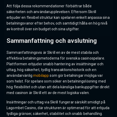
Att följa dessa rekommendationer förbättrar både
säkerheten och användarupplevelsen. Eftersom Skrill
erbjuder en flexibel struktur kan spelaren enkelt anpassa sina
betalningsvanor efter behov, och samtidigt hålla en hög nivå
av kontroll över sin budget och sina utgifter.
Sammanfattning och avslutning
Sammanfattningsvis är Skrill en av de mest stabila och
effektiva betalningsmetoderna för svenska casinospelare.
Plattformen erbjuder snabb hantering av insättningar och
uttag, hög säkerhet, tydlig transaktionshistorik och en
användarvänlig
mobilapp
som gör betalningar möjliga var
som helst. För spelare som söker en betalningslösning med
hög flexibilitet och utan att dela känsliga bankuppgifter direkt
med casinon är Skrill ett av de mest logiska valen.
Insättningar och uttag via Skrill fungerar särskilt smidigt på
Lagombet Casino, där strukturen är optimerad för att erbjuda
tydliga gränser, säkerhet, stabilitet och snabb behandling.