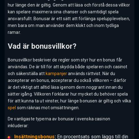
hur länge den är giltig. Genom att läsa och förstå dessa villkor
kan spelare maximera sina chanser och samtidigt spela
ansvarsfullt. Bonusar är ett sätt att förlänga spelupplevelsen,
men bara om man använder dem klokt och inom tydliga
ramar.
Vad är bonusvillkor?
Bonusvillkor beskriver de regler som styr hur en bonus får
användas. De är till för att skydda både spelaren och casinot
och säkerställa att
kampanjer
används rättvist. När du
accepterar en bonus, accepterar du också villkoren – därför
är det viktigt att alltid läsa igenom dem noggrant innan du
sätter igång. Villkoren förklarar hur mycket du behöver spela
för att kunna ta ut vinster, hur länge bonusen är giltig och vilka
spel
som räknas mot omsättningen.
De vanligaste typerna av bonusar i svenska casinon
inkluderar:
Insättningsbonus
:
En procentsats som läggs till din