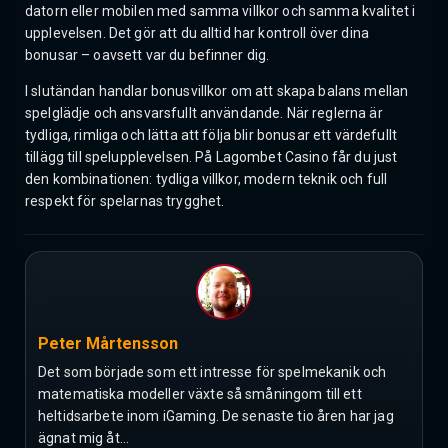
datorn eller mobilen med samma villkor och samma kvalitet i
upplevelsen. Det gör att du alltid har kontroll över dina
bonusar – oavsett var du befinner dig.
I slutändan handlar bonusvillkor om att skapa balans mellan
spelglädje och ansvarsfullt användande. När reglerna är
tydliga, rimliga och lätta att följa blir bonusar ett värdefullt
tillägg till spelupplevelsen. På Lagombet Casino får du just
den kombinationen: tydliga villkor, modern teknik och full
respekt för spelarnas trygghet.
Peter Mårtensson
Det som började som ett intresse för spelmekanik och
matematiska modeller växte så småningom till ett
heltidsarbete inom iGaming. De senaste tio åren har jag
ägnat mig åt…