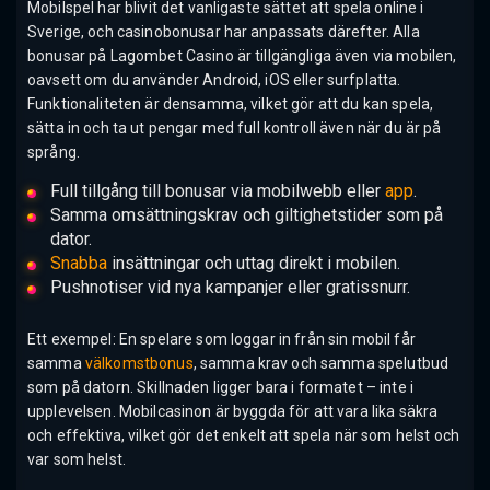
Mobilspel har blivit det vanligaste sättet att spela online i
Sverige, och casinobonusar har anpassats därefter. Alla
bonusar på Lagombet Casino är tillgängliga även via mobilen,
oavsett om du använder Android, iOS eller surfplatta.
Funktionaliteten är densamma, vilket gör att du kan spela,
sätta in och ta ut pengar med full kontroll även när du är på
språng.
Full tillgång till bonusar via mobilwebb eller
app
.
Samma omsättningskrav och giltighetstider som på
dator.
Snabba
insättningar och uttag direkt i mobilen.
Pushnotiser vid nya kampanjer eller gratissnurr.
Ett exempel: En spelare som loggar in från sin mobil får
samma
välkomstbonus
, samma krav och samma spelutbud
som på datorn. Skillnaden ligger bara i formatet – inte i
upplevelsen. Mobilcasinon är byggda för att vara lika säkra
och effektiva, vilket gör det enkelt att spela när som helst och
var som helst.