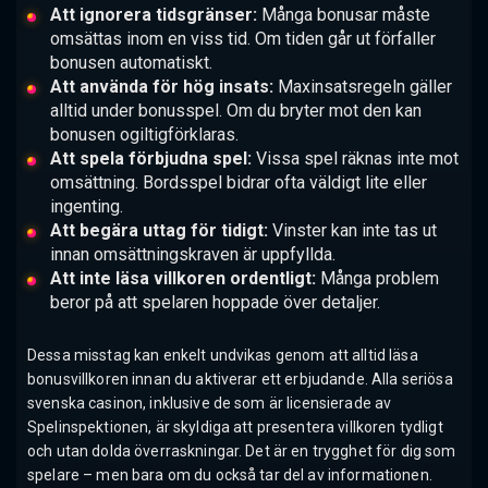
Att ignorera tidsgränser:
Många bonusar måste
omsättas inom en viss tid. Om tiden går ut förfaller
bonusen automatiskt.
Att använda för hög insats:
Maxinsatsregeln gäller
alltid under bonusspel. Om du bryter mot den kan
bonusen ogiltigförklaras.
Att spela förbjudna spel:
Vissa spel räknas inte mot
omsättning. Bordsspel bidrar ofta väldigt lite eller
ingenting.
Att begära uttag för tidigt:
Vinster kan inte tas ut
innan omsättningskraven är uppfyllda.
Att inte läsa villkoren ordentligt:
Många problem
beror på att spelaren hoppade över detaljer.
Dessa misstag kan enkelt undvikas genom att alltid läsa
bonusvillkoren innan du aktiverar ett erbjudande. Alla seriösa
svenska casinon, inklusive de som är licensierade av
Spelinspektionen, är skyldiga att presentera villkoren tydligt
och utan dolda överraskningar. Det är en trygghet för dig som
spelare – men bara om du också tar del av informationen.