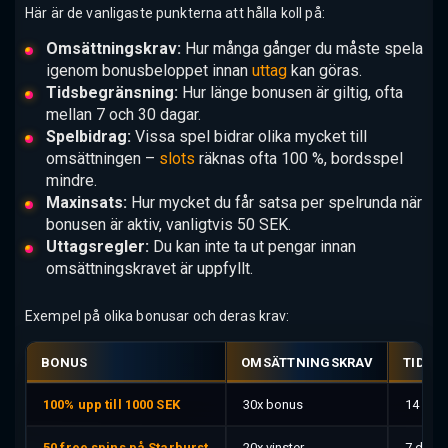
Här är de vanligaste punkterna att hålla koll på:
Omsättningskrav:
Hur många gånger du måste spela
igenom bonusbeloppet innan
uttag
kan göras.
Tidsbegränsning:
Hur länge bonusen är giltig, ofta
mellan 7 och 30 dagar.
Spelbidrag:
Vissa spel bidrar olika mycket till
omsättningen –
slots
räknas ofta 100 %, bordsspel
mindre.
Maxinsats:
Hur mycket du får satsa per spelrunda när
bonusen är aktiv, vanligtvis 50 SEK.
Uttagsregler:
Du kan inte ta ut pengar innan
omsättningskravet är uppfyllt.
Exempel på olika bonusar och deras krav:
BONUS
OMSÄTTNINGSKRAV
TIDSG
100% upp till 1000 SEK
30x bonus
14 dag
50 free spins på Starburst
20x vinster
7 daga