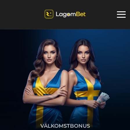
VÄLKOMSTBONUS