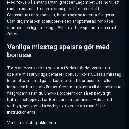
Med fokus på användarvänlighet ser Lagombet Casino till att
mobila bonusar fungerar smidigt och problemfritt.
Gränssnittet är responsivt, betalningsmetoderna fungerar
utan dröjsmål och spelupplevelsen är optimerad för både
stående och liggande läge. Allt för att ge spelarna maximal
frihet.
Vanliga misstag spelare gör med
bonusar
Trots att bonusar kan ge stora fördelar är det vanligt att
spelare missar viktiga detaljer i bonusvillkoren. Dessa misstag
leder ofta till onödiga förluster eller att bonusen förfaller
innan den hunnit användas. Genom att känna till de vanligaste
fallgroparna kan du undvika problem och få en betydligt
bättre spelupplevelse. Bonusar är inget hinder – de är ett
verktyg, och som alla verktyg kräver de att man följer
instruktionerna.
Vanliga misstag inkluderar: