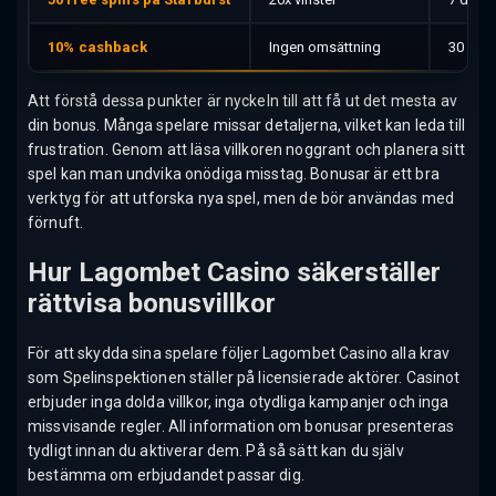
10% cashback
Ingen omsättning
30 dag
Att förstå dessa punkter är nyckeln till att få ut det mesta av
din bonus. Många spelare missar detaljerna, vilket kan leda till
frustration. Genom att läsa villkoren noggrant och planera sitt
spel kan man undvika onödiga misstag. Bonusar är ett bra
verktyg för att utforska nya spel, men de bör användas med
förnuft.
Hur Lagombet Casino säkerställer
rättvisa bonusvillkor
För att skydda sina spelare följer Lagombet Casino alla krav
som Spelinspektionen ställer på licensierade aktörer. Casinot
erbjuder inga dolda villkor, inga otydliga kampanjer och inga
missvisande regler. All information om bonusar presenteras
tydligt innan du aktiverar dem. På så sätt kan du själv
bestämma om erbjudandet passar dig.