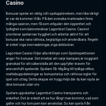
Casino
Bonusar spelar en viktig roll i spelupplevelsen, men lika viktigt
är var de kommer ifrån. På den svenska marknaden finns
många casinon, men få som erbjuder den öppenhet och
tydlighet som kännetecknar Lagombet Casino. Casinot
prioriterar spelarnas trygghet och arbetar aktivt för att
bonusar ska vara rättvisa, begripliga och användbara. Regeln
är enkel: inga överraskningar, inga dolda krav.
Lagombet Casino följer alla riktlinjer som Spelinspektionen
anger för bonusar. Det innebär att varje kampanj är noggrant
granskad för att säkerställa att den uppfyller kraven för
ansvarsfullt spelande. Spelare får tillgång till tydliga villkor,
realtidsuppdateringar av bonusstatus och rättvisa regler för
spel och uttag. Detta skapar en trygg miljö där du kan njuta av
dina bonusar utan oro.
Spelare uppskattar Lagombet Casino transparens och
enkelhet. Det är enkelt att se hur långt man kommit, vad som
gäller och hur bonusen kan användas. Du kan spela från