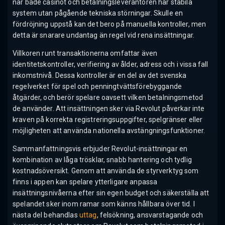
när både casinot och betalningsleverantören har stabila
system utan pågående tekniska störningar. Skulle en
fördröjning uppstå kan det bero på manuella kontroller, men
detta är snarare undantag än regel vid rena insättningar.
Villkoren runt transaktionerna omfattar även
identitetskontroller, verifiering av ålder, adress och i vissa fall
inkomstnivå. Dessa kontroller är en del av det svenska
regelverket för spel och penningtvättsförebyggande
åtgärder, och berör spelare oavsett vilken betalningsmetod
de använder. Att insättningen sker via Revolut påverkar inte
kraven på korrekta registreringsuppgifter, spelgränser eller
möjligheten att använda nationella avstängningsfunktioner.
Sammanfattningsvis erbjuder Revolut-insättningar en
kombination av låga trösklar, snabb hantering och tydlig
kostnadsöversikt. Genom att använda de styrverktyg som
finns i appen kan spelare ytterligare anpassa
insättningsnivåerna efter sin egen budget och säkerställa att
spelandet sker inom ramar som känns hållbara över tid. I
nästa del behandlas
uttag
, felsökning, ansvarstagande och