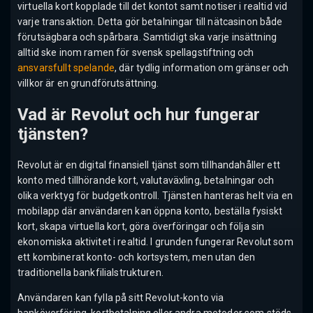
virtuella kort kopplade till det kontot samt notiser i realtid vid
varje transaktion. Detta gör betalningar till nätcasinon både
förutsägbara och spårbara. Samtidigt ska varje insättning
alltid ske inom ramen för svensk spellagstiftning och
ansvarsfullt spelande
, där tydlig information om gränser och
villkor är en grundförutsättning.
Vad är Revolut och hur fungerar
tjänsten?
Revolut är en digital finansiell tjänst som tillhandahåller ett
konto med tillhörande kort, valutaväxling, betalningar och
olika verktyg för budgetkontroll. Tjänsten hanteras helt via en
mobilapp där användaren kan öppna konto, beställa fysiskt
kort, skapa virtuella kort, göra överföringar och följa sin
ekonomiska aktivitet i realtid. I grunden fungerar Revolut som
ett kombinerat konto- och kortsystem, men utan den
traditionella bankfilialstrukturen.
Användaren kan fylla på sitt Revolut-konto via