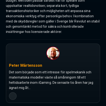
budget. Metoden passar särskilt väl för spelare som
uppskattar realtidsnotiser, separata kort, tydliga
transaktionshistoriker och möjligheten att anpassa sina
ekonomiska verktyg efter personliga behov. I kombination
med de skyddsregler som gäller i Sverige blir Revolut en stabil
och genomtänkt metod för säkra och kontrollerade
insättningar hos licensierade aktörer.
Peter Mårtensson
Det som började som ett intresse för spelmekanik och
matematiska modeller växte så småningom till ett
heltidsarbete inom iGaming. De senaste tio åren har jag
ägnat mig åt…