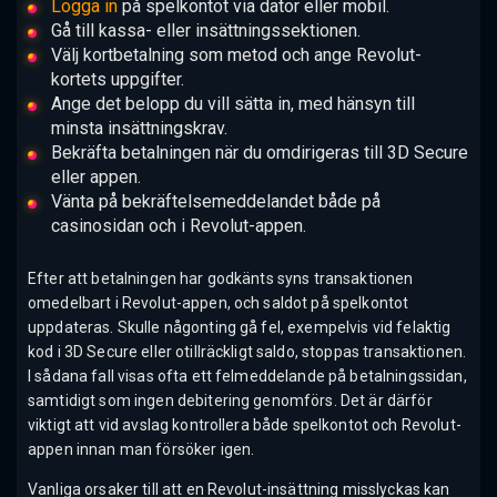
Logga in
på spelkontot via dator eller mobil.
Gå till kassa- eller insättningssektionen.
Välj kortbetalning som metod och ange Revolut-
kortets uppgifter.
Ange det belopp du vill sätta in, med hänsyn till
minsta insättningskrav.
Bekräfta betalningen när du omdirigeras till 3D Secure
eller appen.
Vänta på bekräftelsemeddelandet både på
casinosidan och i Revolut-appen.
Efter att betalningen har godkänts syns transaktionen
omedelbart i Revolut-appen, och saldot på spelkontot
uppdateras. Skulle någonting gå fel, exempelvis vid felaktig
kod i 3D Secure eller otillräckligt saldo, stoppas transaktionen.
I sådana fall visas ofta ett felmeddelande på betalningssidan,
samtidigt som ingen debitering genomförs. Det är därför
viktigt att vid avslag kontrollera både spelkontot och Revolut-
appen innan man försöker igen.
Vanliga orsaker till att en Revolut-insättning misslyckas kan