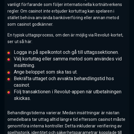
vanligt förfarande som följer internationella kortnätverkens
regler. Om casinot inte erbjuder kortuttag kan spelaren i
stället behöva använda banköverföring eller annan metod
som casinot godkänner.
En typisk uttagsprocess, om den är möjlig via Revolut-kortet,
ser ut så här:
Logga in på spelkontot och gå till uttagssektionen.
Välj kortuttag eller samma metod som användes vid
insättning.
Ange beloppet som ska tas ut.
Bekräfta uttaget och avvakta behandlingstid hos
casinot.
Följ transaktionen i Revolut-appen när utbetalningen
skickas.
Behandlingstiderna varierar. Medan insättningar är nästan
omedelbara tar uttag alltid längre tid eftersom casinot måste
genomföra interna kontroller. Detta inkluderar verifiering av
spelhistorik, identitet och säkerhetsparametrar kopplade till