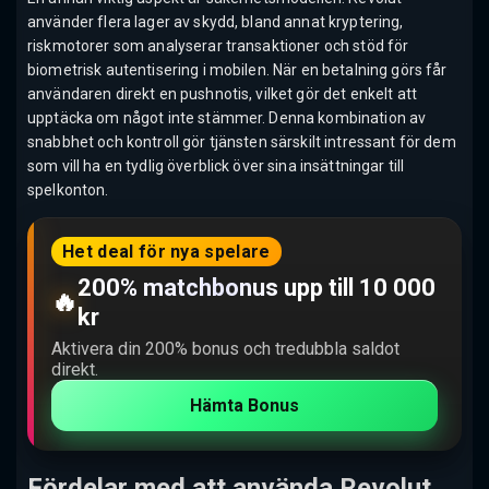
använder flera lager av skydd, bland annat kryptering,
riskmotorer som analyserar transaktioner och stöd för
biometrisk autentisering i mobilen. När en betalning görs får
användaren direkt en pushnotis, vilket gör det enkelt att
upptäcka om något inte stämmer. Denna kombination av
snabbhet och kontroll gör tjänsten särskilt intressant för dem
som vill ha en tydlig överblick över sina insättningar till
spelkonton.
Het deal för nya spelare
200% matchbonus upp till 10 000
🔥
kr
Aktivera din 200% bonus och tredubbla saldot
direkt.
Hämta Bonus
Fördelar med att använda Revolut