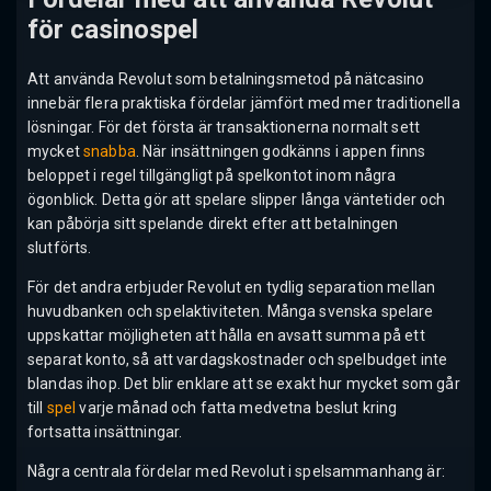
för casinospel
Att använda Revolut som betalningsmetod på nätcasino
innebär flera praktiska fördelar jämfört med mer traditionella
lösningar. För det första är transaktionerna normalt sett
mycket
snabba
. När insättningen godkänns i appen finns
beloppet i regel tillgängligt på spelkontot inom några
ögonblick. Detta gör att spelare slipper långa väntetider och
kan påbörja sitt spelande direkt efter att betalningen
slutförts.
För det andra erbjuder Revolut en tydlig separation mellan
huvudbanken och spelaktiviteten. Många svenska spelare
uppskattar möjligheten att hålla en avsatt summa på ett
separat konto, så att vardagskostnader och spelbudget inte
blandas ihop. Det blir enklare att se exakt hur mycket som går
till
spel
varje månad och fatta medvetna beslut kring
fortsatta insättningar.
Några centrala fördelar med Revolut i spelsammanhang är: