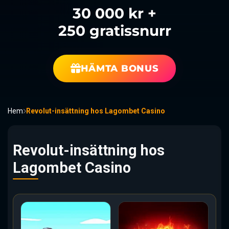
30 000 kr +
250 gratissnurr
HÄMTA BONUS
Hem
Revolut-insättning hos Lagombet Casino
Revolut-insättning hos
Lagombet Casino