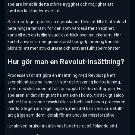
spelare innebär detta större trygghet och möjlighet att
jämföra kostnader över tid.
Sammantaget gör dessa egenskaper Revolut till ett attraktivt
betalningsalternativ för den som värdesätter snabbhet,
kontroll och en tydlig visuell överblick över sin ekonomi. När
kortet används med genomtänkt budgetplanering kan det
bidra till ett mer strukturerat och ansvarsfullt spelmönster.
Hur gör man en Revolut-insättning?
Processen för att göra en insättning med Revolut på ett
svenskt nätcasino liknar till stor del en vanlig kortbetalning,
men med skillnaden att allt är kopplat till Revolut-appen. För
spelaren är det viktigt att ha ett aktivt konto, tillräckligt saldo
och ett fungerande fysiskt eller virtuellt kort innan processen
inleds. Stegen är i regel logiska, men det kan vara värdefullt
att gå igenom dem i detalj för att undvika missförstånd.
I praktiken brukar insättningsflödet se ut på följande sätt: