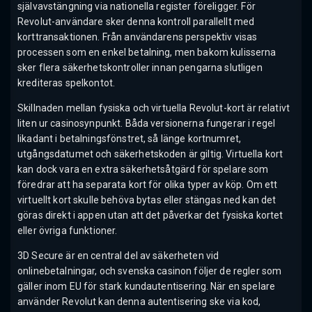
självavstängning via nationella register föreligger. För
Revolut-användare sker denna kontroll parallellt med
korttransaktionen. Från användarens perspektiv visas
processen som en enkel betalning, men bakom kulisserna
sker flera säkerhetskontroller innan pengarna slutligen
krediteras spelkontot.
Skillnaden mellan fysiska och virtuella Revolut-kort är relativt
liten ur casinosynpunkt. Båda versionerna fungerar i regel
likadant i betalningsfönstret, så länge kortnumret,
utgångsdatumet och säkerhetskoden är giltig. Virtuella kort
kan dock vara en extra säkerhetsåtgärd för spelare som
föredrar att ha separata kort för olika typer av köp. Om ett
virtuellt kort skulle behöva bytas eller stängas ned kan det
göras direkt i appen utan att det påverkar det fysiska kortet
eller övriga funktioner.
3D Secure är en central del av säkerheten vid
onlinebetalningar, och svenska casinon följer de regler som
gäller inom EU för stark kundautentisering. När en spelare
använder Revolut kan denna autentisering ske via kod,