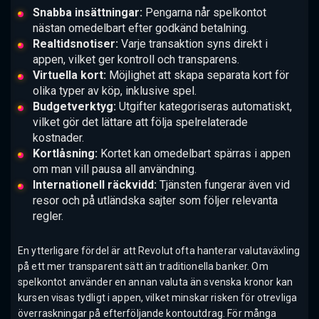
Snabba insättningar:
Pengarna når spelkontot
nästan omedelbart efter godkänd betalning.
Realtidsnotiser:
Varje transaktion syns direkt i
appen, vilket ger kontroll och transparens.
Virtuella kort:
Möjlighet att skapa separata kort för
olika typer av köp, inklusive spel.
Budgetverktyg:
Utgifter kategoriseras automatiskt,
vilket gör det lättare att följa spelrelaterade
kostnader.
Kortlåsning:
Kortet kan omedelbart spärras i appen
om man vill pausa all användning.
Internationell räckvidd:
Tjänsten fungerar även vid
resor och på utländska sajter som följer relevanta
regler.
En ytterligare fördel är att Revolut ofta hanterar valutaväxling
på ett mer transparent sätt än traditionella banker. Om
spelkontot använder en annan valuta än svenska kronor kan
kursen visas tydligt i appen, vilket minskar risken för otrevliga
överraskningar på efterföljande kontoutdrag. För många