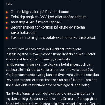
vara:
Otillräckligt saldo på Revolut-kontot.
Felaktigt angiven CVV-kod eller utgångsdatum.
Avstängt eller låst kort i appen.
Begränsningar för kortköp på grund av interna
säkerhetsregler.
Teknisk störning hos betalväxeln eller kortnätverket.
För att undvika problem är det klokt att kontrollera
inställningarna i Revolut-appen innan insättning sker. Kortet
ska vara aktiverat för onlineköp, eventuella
landbegränsningar ska inte blockera betalningen, och den
dagliga eller månatliga kortgränsen bör inte vara uppnådd.
Vid återkommande avslag kan det även vara värt att kontakta
Revoluts support eller bankpartner för att få klarhet i om det
finns särskilda restriktioner för betalningar till spelbolag.
När flödet fungerar som det ska upplevs insättningen som
mycket smidig. Spelaren behöver inte lämna ut fler uppgifter
än nödvändigt, och varje steg bekräftas visuellt i appen. Detta