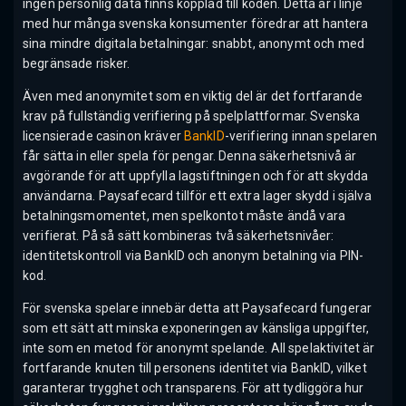
ingen personlig data finns kopplad till koden. Detta är i linje
med hur många svenska konsumenter föredrar att hantera
sina mindre digitala betalningar: snabbt, anonymt och med
begränsade risker.
Även med anonymitet som en viktig del är det fortfarande
krav på fullständig verifiering på spelplattformar. Svenska
licensierade casinon kräver
BankID
-verifiering innan spelaren
får sätta in eller spela för pengar. Denna säkerhetsnivå är
avgörande för att uppfylla lagstiftningen och för att skydda
användarna. Paysafecard tillför ett extra lager skydd i själva
betalningsmomentet, men spelkontot måste ändå vara
verifierat. På så sätt kombineras två säkerhetsnivåer:
identitetskontroll via BankID och anonym betalning via PIN-
kod.
För svenska spelare innebär detta att Paysafecard fungerar
som ett sätt att minska exponeringen av känsliga uppgifter,
inte som en metod för anonymt spelande. All spelaktivitet är
fortfarande knuten till personens identitet via BankID, vilket
garanterar trygghet och transparens. För att tydliggöra hur