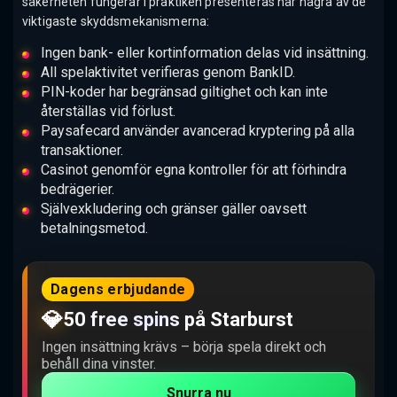
säkerheten fungerar i praktiken presenteras här några av de
viktigaste skyddsmekanismerna:
Ingen bank- eller kortinformation delas vid insättning.
All spelaktivitet verifieras genom BankID.
PIN-koder har begränsad giltighet och kan inte
återställas vid förlust.
Paysafecard använder avancerad kryptering på alla
transaktioner.
Casinot genomför egna kontroller för att förhindra
bedrägerier.
Självexkludering och gränser gäller oavsett
betalningsmetod.
Dagens erbjudande
💎
50 free spins på Starburst
Ingen insättning krävs – börja spela direkt och
behåll dina vinster.
Snurra nu