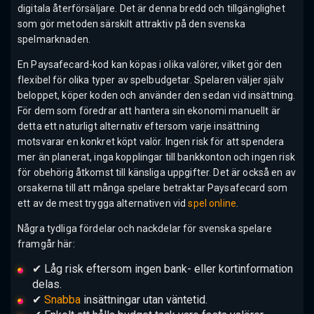
digitala återförsäljare. Det är denna bredd och tillgänglighet
som gör metoden särskilt attraktiv på den svenska
spelmarknaden.
En Paysafecard-kod kan köpas i olika valörer, vilket gör den
flexibel för olika typer av spelbudgetar. Spelaren väljer själv
beloppet, köper koden och använder den sedan vid insättning.
För dem som föredrar att hantera sin ekonomi manuellt är
detta ett naturligt alternativ eftersom varje insättning
motsvarar en konkret köpt valör. Ingen risk för att spendera
mer än planerat, inga kopplingar till bankkonton och ingen risk
för obehörig åtkomst till känsliga uppgifter. Det är också en av
orsakerna till att många spelare betraktar Paysafecard som
ett av de mest trygga alternativen vid
spel online
.
Några tydliga fördelar och nackdelar för svenska spelare
framgår här:
✔ Låg risk eftersom ingen bank- eller kortinformation
delas.
✔
Snabba
insättningar utan väntetid.