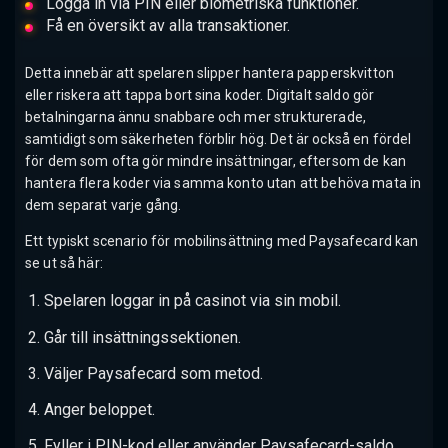
Logga in via PIN eller biometriska funktioner.
Få en översikt av alla transaktioner.
Detta innebär att spelaren slipper hantera papperskvitton
eller riskera att tappa bort sina koder. Digitalt saldo gör
betalningarna ännu snabbare och mer strukturerade,
samtidigt som säkerheten förblir hög. Det är också en fördel
för dem som ofta gör mindre insättningar, eftersom de kan
hantera flera koder via samma konto utan att behöva mata in
dem separat varje gång.
Ett typiskt scenario för mobilinsättning med Paysafecard kan
se ut så här:
Spelaren loggar in på casinot via sin mobil.
Går till insättningssektionen.
Väljer Paysafecard som metod.
Anger beloppet.
Fyller i PIN-kod eller använder Paysafecard-saldo.