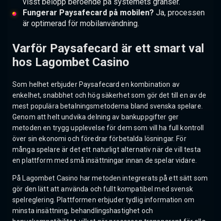
visst belopp beroende på systemets gränser.
Fungerar Paysafecard på mobilen?
Ja, processen
är optimerad för mobilanvändning.
Varför Paysafecard är ett smart val
hos Lagombet Casino
Som helhet erbjuder Paysafecard en kombination av
enkelhet, snabbhet och hög säkerhet som gör det till en av de
mest populära betalningsmetoderna bland svenska spelare.
Genom att helt undvika delning av bankuppgifter ger
metoden en trygg upplevelse för dem som vill ha full kontroll
över sin ekonomi och föredrar förbetalda lösningar. För
många spelare är det ett naturligt alternativ när de vill testa
en plattform med små insättningar innan de spelar vidare.
På Lagombet Casino har metoden integrerats på ett sätt som
gör den lätt att använda och fullt kompatibel med svensk
spelreglering. Plattformen erbjuder tydlig information om
minsta insättning, behandlingshastighet och