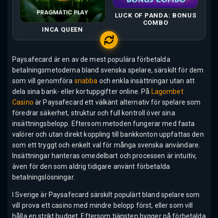
LUCK OF PANDA: BONUS
COMBO
INCA QUEEN
Paysafecard är en av de mest populära förbetalda
betalningsmetoderna bland svenska spelare, särskilt för dem
som vill genomföra
snabba
och enkla insättningar utan att
dela sina bank- eller kortuppgifter online. På
Lagombet
Casino
är Paysafecard ett välkänt alternativ för spelare som
föredrar säkerhet, struktur och full kontroll över sina
insättningsbelopp. Eftersom metoden fungerar med fasta
valörer och utan direkt koppling till bankkonton uppfattas den
som ett tryggt och enkelt val för många svenska användare.
Insättningar hanteras omedelbart och processen är intuitiv,
även för den som aldrig tidigare använt förbetalda
betalningslösningar.
I Sverige är Paysafecard särskilt populärt bland spelare som
vill prova ett casino med mindre belopp först, eller som vill
hålla en strikt budget. Eftersom tjänsten bygger på förbetalda