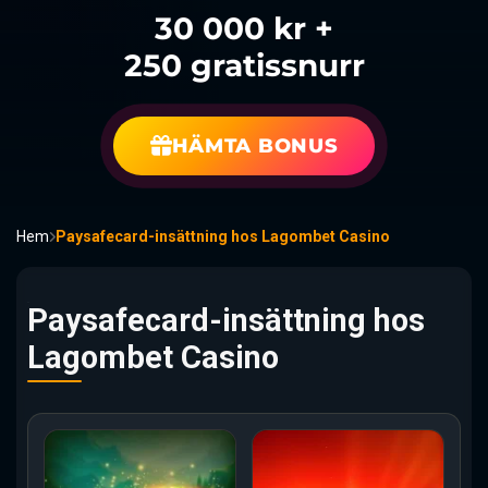
30 000 kr +
250 gratissnurr
HÄMTA BONUS
Hem
Paysafecard-insättning hos Lagombet Casino
Paysafecard-insättning hos
Lagombet Casino