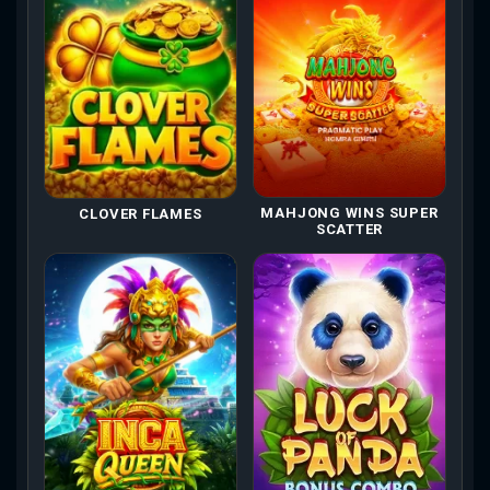
MAHJONG WINS SUPER
CLOVER FLAMES
SCATTER