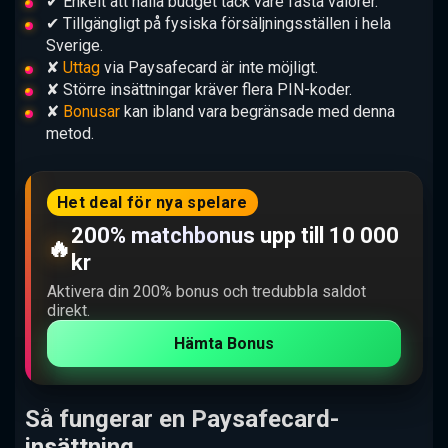
✔ Enkelt att hålla budget tack vare fasta valörer.
✔ Tillgängligt på fysiska försäljningsställen i hela
Sverige.
✘
Uttag
via Paysafecard är inte möjligt.
✘ Större insättningar kräver flera PIN-koder.
✘
Bonusar
kan ibland vara begränsade med denna
metod.
Het deal för nya spelare
200% matchbonus upp till 10 000
🔥
kr
Aktivera din 200% bonus och tredubbla saldot
direkt.
Hämta Bonus
Så fungerar en Paysafecard-
insättning