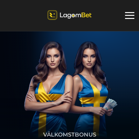
VÄLKOMSTBONUS