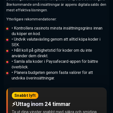
återkommande små insättningar är appens digitala saldo den
mest effektiva lösningen.
Ytterligare rekommendationer:
• Kontrollera casinots minsta insättningsgräns innan
du köper en kod.
• Undvik valutaväxling genom att alltid köpa koder i
SEK.
• Håll koll på giltighetstid för koder om du inte
använder dem direkt.
• Samla alla koder i Paysafecard-appen för bättre
överblick.
• Planera budgeten genom fasta valörer för att
undvika överinsättningar.
Snabbt lyft
⚡
Uttag inom 24 timmar
Ta ut dina vinster snabbt med säkra och smidiga