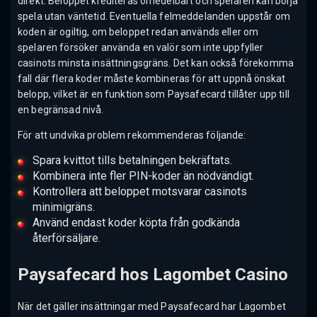
direkt. Beloppet krediteras omedelbart och spelaren kan börja
spela utan väntetid. Eventuella felmeddelanden uppstår om
koden är ogiltig, om beloppet redan används eller om
spelaren försöker använda en valör som inte uppfyller
casinots minsta insättningsgräns. Det kan också förekomma
fall där flera koder måste kombineras för att uppnå önskat
belopp, vilket är en funktion som Paysafecard tillåter upp till
en begränsad nivå.
För att undvika problem rekommenderas följande:
Spara kvittot tills betalningen bekräftats.
Kombinera inte fler PIN-koder än nödvändigt.
Kontrollera att beloppet motsvarar casinots
minimigräns.
Använd endast koder köpta från godkända
återförsäljare.
Paysafecard hos Lagombet Casino
När det gäller insättningar med Paysafecard har Lagombet