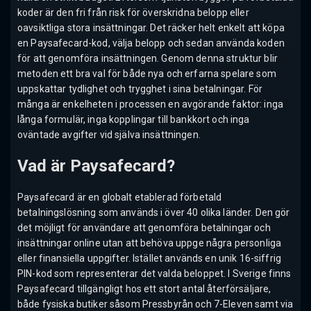
koder är den fri från risk för överskridna belopp eller
oavsiktliga stora insättningar. Det räcker helt enkelt att köpa
en Paysafecard-kod, välja belopp och sedan använda koden
för att genomföra insättningen. Genom denna struktur blir
metoden ett bra val för både nya och erfarna spelare som
uppskattar tydlighet och trygghet i sina betalningar. För
många är enkelheten i processen en avgörande faktor: inga
långa formulär, inga kopplingar till bankkort och inga
oväntade avgifter vid själva insättningen.
Vad är Paysafecard?
Paysafecard är en globalt etablerad förbetald
betalningslösning som används i över 40 olika länder. Den gör
det möjligt för användare att genomföra betalningar och
insättningar online utan att behöva uppge några personliga
eller finansiella uppgifter. Istället används en unik 16-siffrig
PIN-kod som representerar det valda beloppet. I Sverige finns
Paysafecard tillgängligt hos ett stort antal återförsäljare,
både fysiska butiker såsom Pressbyrån och 7-Eleven samt via