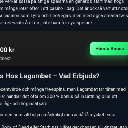
de verkar satsa på att ge spelarna en generös start med höga
många letar efter i ett casino i dag. Det är också värt att note
ska casinon som Lyllo och LeoVegas, men med egna smarta twis
 relevanta året om, inte bara för nya spelare.
Hämta Bonus
00 kr
irekt.
s Hos Lagombet – Vad Erbjuds?
procentvärde och många freespins, men Lagombet tar täten med
 Här handlar det ofta om 300 % bonus på insättning plus ett
e låg- och höginsatsare.
 för den som vill börja småskaligt men ändå få mycket extra
Book of Dead eller Starburst, vilket ger chansen till vinster utan