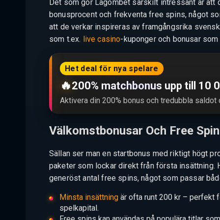
Det som gör Lagombet särskilt intressant är att 
bonusprocent och frekventa free spins, något som 
att de verkar inspireras av framgångsrika sven
som t.ex.
live casino
-kuponger och bonusar som är
Het deal för nya spelare
🔥
200% matchbonus upp till 10 0
Aktivera din 200% bonus och tredubbla saldot d
Välkomstbonusar Och Free Spin
Sällan ser man en startbonus med riktigt högt 
paketer som lockar direkt från första insättning.
generöst antal free spins, något som passar båd
Minsta insättning
är ofta runt 200 kr – perfekt
spelkapital.
Free spins kan användas på populära titlar som 