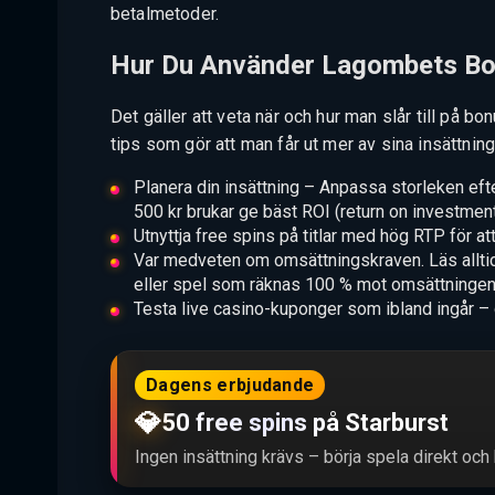
betalmetoder.
Hur Du Använder Lagombets Bo
Det gäller att veta när och hur man slår till på b
tips som gör att man får ut mer av sina insättni
Planera din insättning – Anpassa storleken efte
500 kr brukar ge bäst ROI (return on investment
Utnyttja free spins på titlar med hög RTP för att
Var medveten om omsättningskraven. Läs alltid d
eller spel som räknas 100 % mot omsättningen
Testa live casino-kuponger som ibland ingår – 
Dagens erbjudande
💎
50 free spins på Starburst
Ingen insättning krävs – börja spela direkt och 