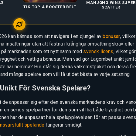
LS
MAHJONG WINS SUPER
TIKITOPIA BOOSTER BELT
SCATTER
026 kan kännas som att navigera i en djungel av
bonusar
, villko
na insättningar utan att fastna i krångliga omsättningskrav eller
pp på marknaden som ett nytt namn med
svensk licens
, vilket gö
trygghet och vettiga bonusar. Men vad gör Lagombet unikt jämf
äste här hemma? Hur står sig deras välkomstpaket och deras fr
and många spelare som vill få ut det bästa av varje satsning.
Unikt För Svenska Spelare?
tt de anpassar sig efter den svenska marknadens krav och vano
 en seriös spelpartner för den som vill ha både trygghet och b
onen har de anpassat hela spelupplevelsen för att passa sven
nsvarsfullt spelande
fungerar smidigt.