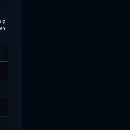
sig
den