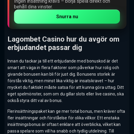
Ingen insättning krävs – börja spela direkt och
behåll dina vinster.
Snurra nu
Lagombet Casino hur du avgör om
erbjudandet passar dig
Innan du tackar ja till ett erbjudande med bonuskod är det
smart att väga in flera faktorer som påverkar hur rolig och
givande bonusen kan bli för just dig. Bonusens storlek är
förstås viktig, men minst lika viktig är insatskravet – hur
mycket du faktiskt måste satsa för att kunna göra uttag. Ditt
eget spelmönster, som om du gillar slots eller live casino, ska
också styra ditt val av bonus.
Flerinsättningspaket kan ge mer total bonus, men kräver ofta
fler insättningar och förståelse för olika villkor. Ett enstaka
insättningsbonus är oftast enklare att överblicka, vilket kan
passa spelare som vill ha snabb och tydlig utdelning. Till