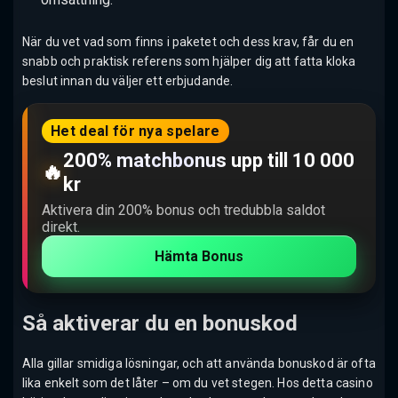
När du vet vad som finns i paketet och dess krav, får du en
snabb och praktisk referens som hjälper dig att fatta kloka
beslut innan du väljer ett erbjudande.
Het deal för nya spelare
200% matchbonus upp till 10 000
🔥
kr
Aktivera din 200% bonus och tredubbla saldot
direkt.
Hämta Bonus
Så aktiverar du en bonuskod
Alla gillar smidiga lösningar, och att använda bonuskod är ofta
lika enkelt som det låter – om du vet stegen. Hos detta casino