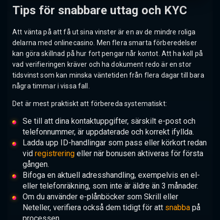
Tips för snabbare uttag och KYC
Att vänta på att få ut sina vinster är en av de mindre roliga
delarna med onlinecasino. Men flera smarta förberedelser
kan göra skillnad på hur fort pengar når kontot. Att ha koll på
vad verifieringen kräver och ha dokument redo är en stor
tidsvinst som kan minska väntetiden från flera dagar till bara
några timmar i vissa fall.
Det är mest praktiskt att förbereda systematiskt:
Se till att dina kontaktuppgifter, särskilt e-post och
telefonnummer, är uppdaterade och korrekt ifyllda.
Ladda upp ID-handlingar som pass eller körkort redan
vid
registrering
eller när bonusen aktiveras för första
gången.
Bifoga en aktuell adresshandling, exempelvis en el-
eller telefonräkning, som inte är äldre än 3 månader.
Om du använder e-plånböcker som Skrill eller
Neteller, verifiera också dem tidigt för att
snabba
på
processen.