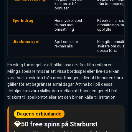
kan tas ut från
från bonuspengar
bonusen
Spelbidrag
Hur mycket spel
Påverkar hur snabbt
räknas mot
omsättningskravet
omsättning
uppfylls
Uteslutna spel
Spel som inte
Kan göra omsättnin
räknas alls
svårare om du spela
dessa först
En viktig tumregel är att alltid läsa det finstilta i villkoren.
Många spelare missar att vissa bordsspel eller live-spel kan
vara helt uteslutna från omsättningen, eller att bonusen bara
gäller för ett begränsat antal dagar. Att ha koll på dessa
detaljer kan vara skillnaden mellan att bonusen ger ett fint
tillskott till spelkontot eller att den blir en källa till irritation.
Dagens erbjudande
💎
50 free spins på Starburst