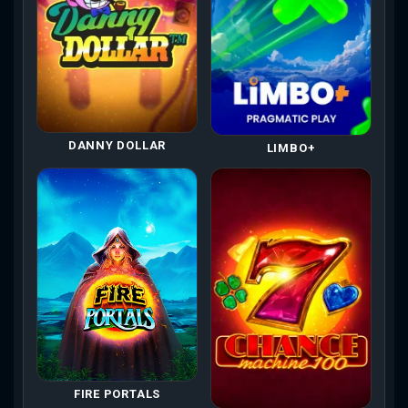
DANNY DOLLAR
LIMBO+
FIRE PORTALS