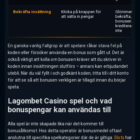
Bekräfta insättning
Klicka på knappen för
Glömmer
att sätta in pengar
bekräfta,
bonusen
krediteras
inte
En ganska vanlig fallgrop är att spelare råkar stava fel på
koden eller försöker använda en bonus som gått ut. Det är
också viktigt att kolla om bonusen kräver att du skriver in
koden innan insättningen slutförs – annars kan erbjudandet
utebli. När du väl fyllt i och godkänt koden, titta till i ditt konto
för att se så att bonusen verkligen är tillagd innan du börjar
spela.
Lagombet Casino spel och vad
bonuspengar kan användas till
Alla spel är inte skapade lika när det kommer till
bonusåtkomst. Hos detta operatör är bonusmedel oftast
anslutna till specifika spelkategorier där de är giltiga.
Slots
har