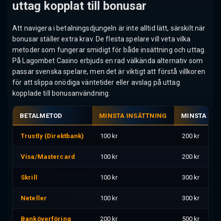
uttag kopplat till bonusar
Att navigera i betalningsdjungeln är inte alltid lätt, särskilt när
bonusar ställer extra krav. De flesta spelare vill veta vilka
metoder som fungerar smidigt för både insättning och uttag.
På Lagombet Casino erbjuds en rad välkända alternativ som
passar svenska spelare, men det är viktigt att förstå villkoren
för att slippa onödiga väntetider eller avslag på uttag
kopplade till bonusanvändning.
BETALMETOD
MINSTA INSÄTTNING
MINSTA UT
Trustly
(Direktbank)
100 kr
200 kr
Visa
/Mastercard
100 kr
200 kr
Skrill
100 kr
300 kr
Neteller
100 kr
300 kr
Banköverföring
200 kr
500 kr